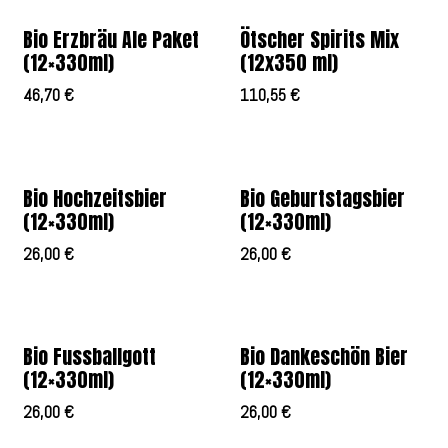
Bio Erzbräu Ale Paket
Ötscher Spirits Mix
(12×330ml)
(12x350 ml)
46,70
€
110,55
€
Bio Hochzeitsbier
Bio Geburtstagsbier
(12×330ml)
(12×330ml)
26,00
€
26,00
€
Bio Fussballgott
Bio Dankeschön Bier
(12×330ml)
(12×330ml)
26,00
€
26,00
€