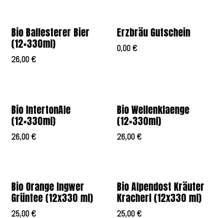
Bio Ballesterer Bier
Erzbräu Gutschein
(12×330ml)
0,00
€
26,00
€
Bio IntertonAle
Bio Wellenklaenge
(12×330ml)
(12×330ml)
26,00
€
26,00
€
Bio Orange Ingwer
Bio Alpendost Kräuter
Grüntee (12x330 ml)
Kracherl (12x330 ml)
25,00
€
25,00
€