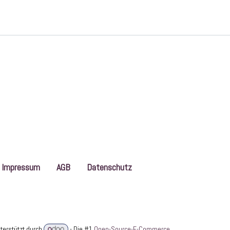
Impressum
AGB
Datenschutz
terstützt durch
- Die #1
Open-Source-E-Commerce