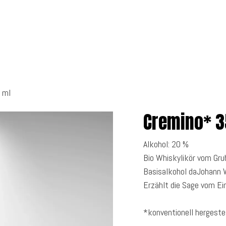
 uns
Getränke
Shop
 ml
Cremino* 3
Alkohol: 20 %
Bio Whiskylikör vom Gru
Basisalkohol daJohann 
Erzählt die Sage vom E
*konventionell hergeste