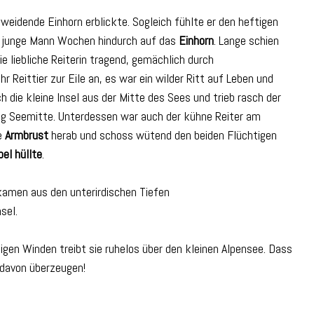
eidende Einhorn erblickte. Sogleich fühlte er den heftigen
er junge Mann Wochen hindurch auf das
Einhorn
. Lange schien
die liebliche Reiterin tragend, gemächlich durch
r Reittier zur Eile an, es war ein wilder Ritt auf Leben und
 die kleine Insel aus der Mitte des Sees und trieb rasch der
ung Seemitte. Unterdessen war auch der kühne Reiter am
ne
Armbrust
herab und schoss wütend den beiden Flüchtigen
bel hüllte
.
kamen aus den unterirdischen Tiefen
nsel.
gen Winden treibt sie ruhelos über den kleinen Alpensee. Dass
 davon überzeugen!