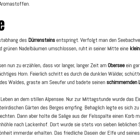
 Aromastoffen.
e
ostabhang des
Dürrensteins
entspringt. Verfolgt man den Seebachve
nd grünen Nadelbäumen umschlossen, ruht in seiner Mitte eine
klei
en nun zu erzählen, dass vor langer, langer Zeit am
Obersee
ein ga
 mächtiges Horn. Feierlich schritt es durch die dunklen Wälder, schüt
 des Waldes, graste am Seeufer und badete seinen
schimmernden L
s Leben an dem stillen Alpensee. Nur zur Mittagstunde wurde das Ei
rirdischen Gärten des Berges empfing. Behaglich legte es sich zu d
lechten. Dann aber holte die Salige aus der Felsspalte einen Korb 
enhöhle nach Lackenhof. Dort wurde sie stets von sieben lieblichen
heit immerdar erhalten. Das friedliche Dasein der Elfe und seines 