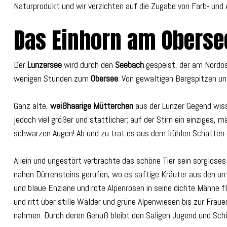
Naturprodukt und wir verzichten auf die Zugabe von Farb- und
Das Einhorn am Oberse
Der
Lunzersee
wird durch den
Seebach
gespeist, der am Nord
wenigen Stunden zum
Obersee
. Von gewaltigen Bergspitzen u
Ganz alte,
weißhaarige Mütterchen
aus der Lunzer Gegend wiss
jedoch viel größer und stattlicher; auf der Stirn ein einziges,
schwarzen Augen! Ab und zu trat es aus dem kühlen Schatten
Allein und ungestört verbrachte das schöne Tier sein sorglose
nahen Dürrensteins gerufen, wo es saftige Kräuter aus den unte
und blaue Enziane und rote Alpenrosen in seine dichte Mähne f
und ritt über stille Wälder und grüne Alpenwiesen bis zur Frau
nahmen. Durch deren Genuß bleibt den Saligen Jugend und Schön