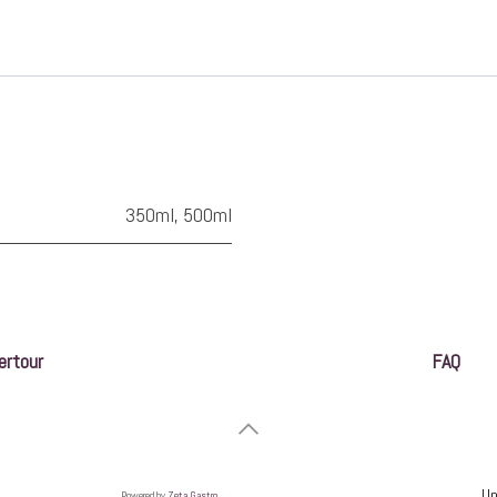
350ml
,
500ml
ertour
FAQ
Un
​Pow​ered by
Zeta Gastro