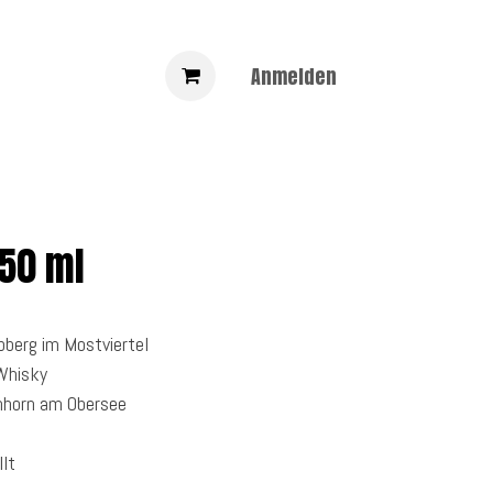
Anmelden
50 ml
bberg im Mostviertel
Whisky
inhorn am Obersee
llt