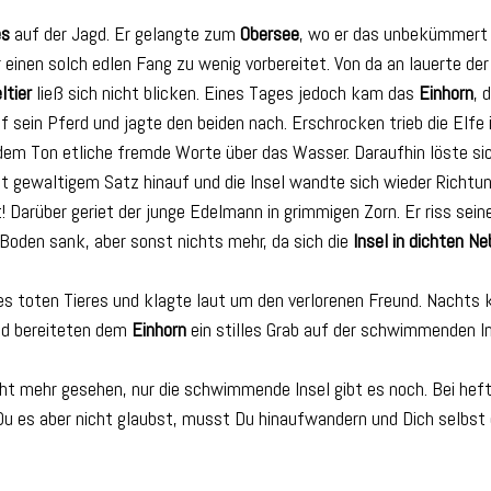
es
auf der Jagd. Er gelangte zum
Obersee
, wo er das unbekümmert w
 einen solch edlen Fang zu wenig vorbereitet. Von da an lauerte d
ltier
ließ sich nicht blicken. Eines Tages jedoch kam das
Einhorn
, 
 sein Pferd und jagte den beiden nach. Erschrocken trieb die Elfe ih
ndem Ton etliche fremde Worte über das Wasser. Daraufhin löste sich
it gewaltigem Satz hinauf und die Insel wandte sich wieder Richt
Darüber geriet der junge Edelmann in grimmigen Zorn. Er riss sei
Boden sank, aber sonst nichts mehr, da sich die
Insel in dichten Ne
es toten Tieres und klagte laut um den verlorenen Freund. Nachts 
nd bereiteten dem
Einhorn
ein stilles Grab auf der schwimmenden I
t mehr gesehen, nur die schwimmende Insel gibt es noch. Bei hefti
 Du es aber nicht glaubst, musst Du hinaufwandern und Dich selbst