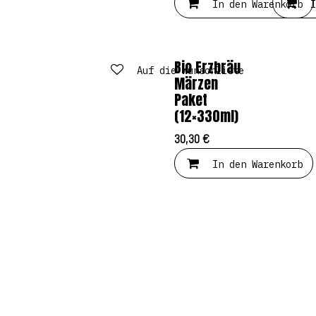
In den Warenkorb
I
Bio Erzbräu
Auf die Wunschliste
Märzen
Paket
(12×330ml)
30,30
€
In den Warenkorb