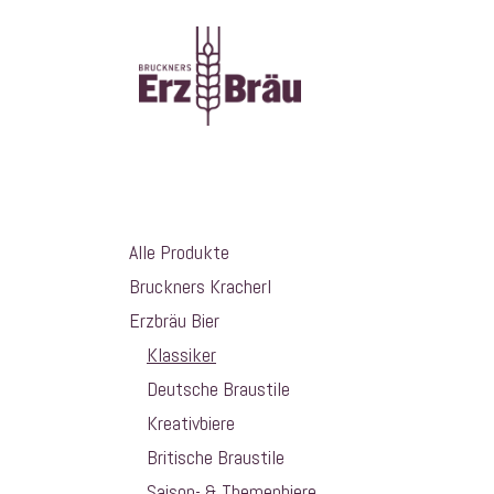
Zum Inhalt springen
Startseite
Über
Kategorien
Alle Produkte
Bruckners Kracherl
Erzbräu Bier
Klassiker
Deutsche Braustile
Kreativbiere
Britische Braustile
Saison- & Themenbiere