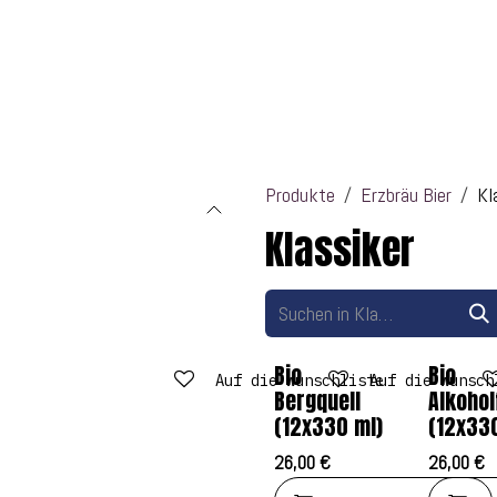
 uns
Getränke
Shop
Produkte
Erzbräu Bier
Kl
Klassiker
Bio
Bio
Auf die Wunschliste
Auf die Wunsch
Bergquell
Alkohol
(12x330 ml)
(12x33
26,00
€
26,00
€