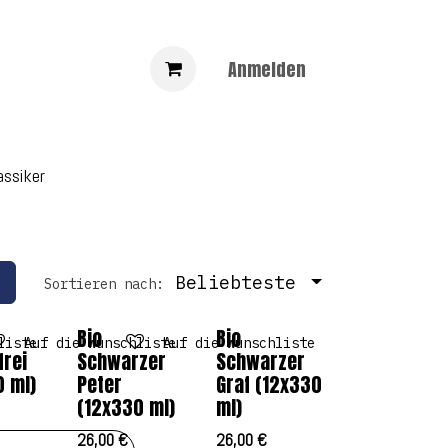
Anmelden
assiker
Beliebteste
Sortieren nach:
Bio
Bio
liste
Auf die Wunschliste
Auf die Wunschliste
frei
Schwarzer
Schwarzer
0 ml)
Peter
Graf (12x330
(12x330 ml)
ml)
26,00
€
26,00
€