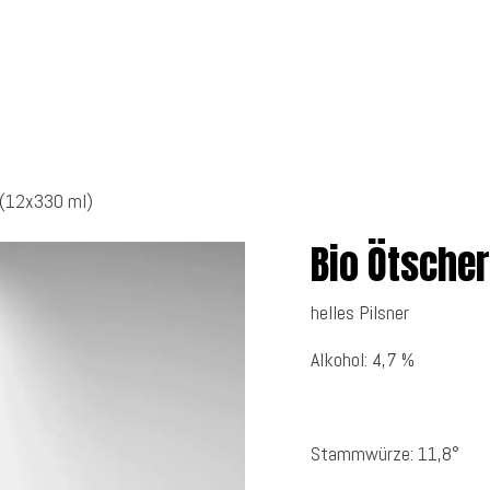
 uns
Getränke
Shop
s (12x330 ml)
Bio Ötscher
helles Pilsner
Alkohol: 4,7 %
Stammwürze: 11,8°