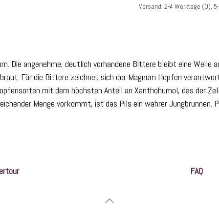
Versand: 2-4 Werktage (Ö), 5
m. Die angenehme, deutlich vorhandene Bittere bleibt eine Weile am
raut. Für die Bittere zeichnet sich der Magnum Hopfen verantwor
Hopfensorten mit dem höchsten Anteil an Xanthohumol, das der Zell
usreichender Menge vorkommt, ist das Pils ein wahrer Jungbrunnen. 
ertour
FAQ