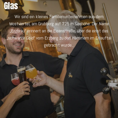
Glas​
Wir sind ein kleines Familienunternehmen aus dem
Mostviertel, am Grubberg auf 725 m Seehöhe. Der Name
„Erzbräu“ erinnert an die Eisenstraße, über die einst das
„schwarze Gold“ vom Erzberg zu den Hämmern im Erlauftal
gebracht wurde...